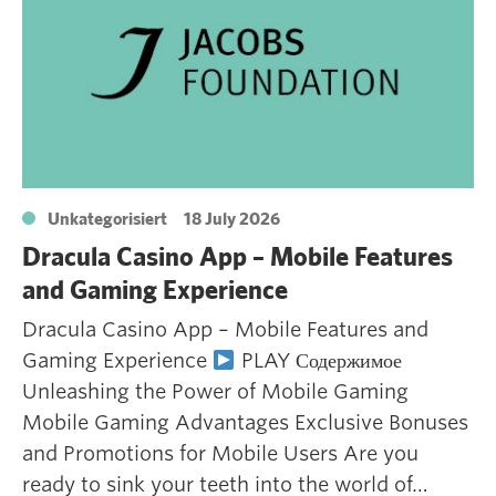
Unkategorisiert
18 July 2026
Dracula Casino App – Mobile Features
and Gaming Experience
Dracula Casino App – Mobile Features and
Gaming Experience
PLAY Содержимое
Unleashing the Power of Mobile Gaming
Mobile Gaming Advantages Exclusive Bonuses
and Promotions for Mobile Users Are you
ready to sink your teeth into the world of…