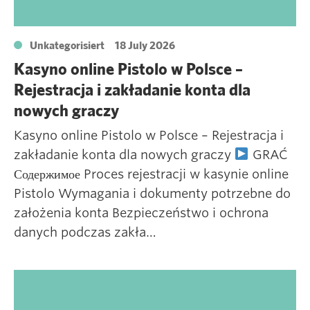
Unkategorisiert
18 July 2026
Kasyno online Pistolo w Polsce –
Rejestracja i zakładanie konta dla
nowych graczy
Kasyno online Pistolo w Polsce – Rejestracja i
zakładanie konta dla nowych graczy
GRAĆ
Содержимое Proces rejestracji w kasynie online
Pistolo Wymagania i dokumenty potrzebne do
założenia konta Bezpieczeństwo i ochrona
danych podczas zakła…