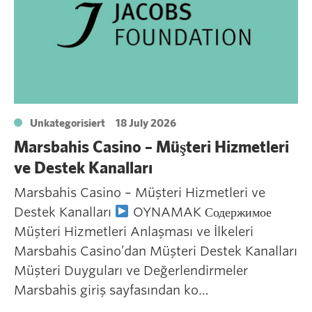
Unkategorisiert
18 July 2026
Marsbahis Casino – Müşteri Hizmetleri
ve Destek Kanalları
Marsbahis Casino – Müşteri Hizmetleri ve
Destek Kanalları
OYNAMAK Содержимое
Müşteri Hizmetleri Anlaşması ve İlkeleri
Marsbahis Casino’dan Müşteri Destek Kanalları
Müşteri Duyguları ve Değerlendirmeler
Marsbahis giriş sayfasından ko…