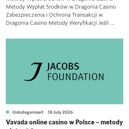
Metody Wypłat Środków w Dragonia Casino
Zabezpieczenia i Ochrona Transakcji w
Dragonia Casino Metody Weryfikacji Jeśli …
Unkategorisiert
18 July 2026
Vavada online casino w Polsce – metody