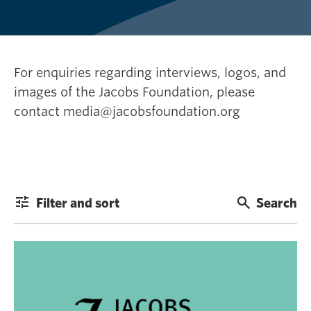
For enquiries regarding interviews, logos, and
images of the Jacobs Foundation, please
contact
media@jacobsfoundation.org
Filter and sort
Search