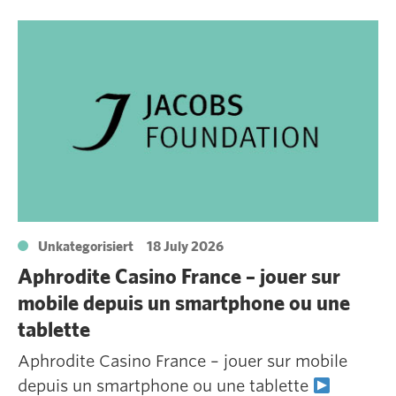
Unkategorisiert
18 July 2026
Aphrodite Casino France – jouer sur
mobile depuis un smartphone ou une
tablette
Aphrodite Casino France – jouer sur mobile
depuis un smartphone ou une tablette