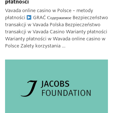
płatności
Vavada online casino w Polsce – metody
płatności
GRAĆ Содержимое Bezpieczeństwo
transakcji w Vavada Polska Bezpieczeństwo
transakcji w Vavada Casino Warianty płatności
Warianty płatności w Wavada online casino w
Polsce Zalety korzystania …