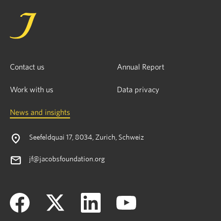
Contact us
Annual Report
Work with us
Data privacy
News and insights
Seefeldquai 17, 8034, Zurich, Schweiz
jf@jacobsfoundation.org