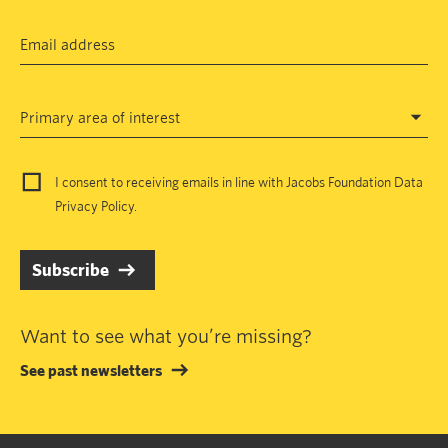
Primary area of interest
I consent to receiving emails in line with Jacobs Foundation Data
Privacy Policy
.
Subscribe
Want to see what you’re missing?
See past newsletters