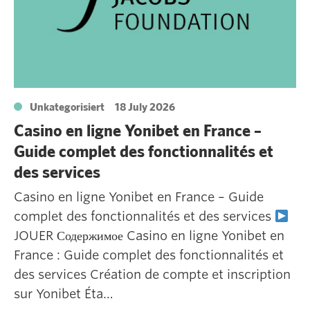
Unkategorisiert
18 July 2026
Casino en ligne Yonibet en France –
Guide complet des fonctionnalités et
des services
Casino en ligne Yonibet en France – Guide
complet des fonctionnalités et des services
JOUER Содержимое Casino en ligne Yonibet en
France : Guide complet des fonctionnalités et
des services Création de compte et inscription
sur Yonibet Éta…