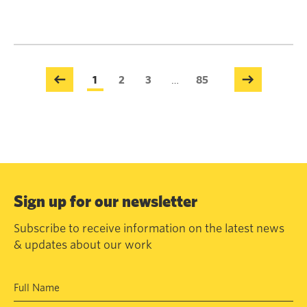
1
2
3
…
85
Sign up for our newsletter
Subscribe to receive information on the latest news
& updates about our work